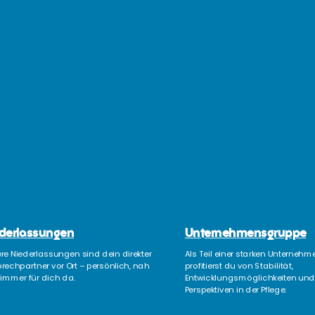
derlassungen
Unternehmensgruppe
re Niederlassungen sind dein direkter
Als Teil einer starken Unterneh
rechpartner vor Ort – persönlich, nah
profitierst du von Stabilität,
immer für dich da.
Entwicklungsmöglichkeiten und 
Perspektiven in der Pflege.